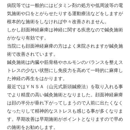
病院等では一般的にはビタミン剤の処方や低周波等の電
気施術や口をとがらせたりする運動療法などをしますが
根本的な施術をしなければ中々改善されません。
しかし顔面神経麻痺は神経に関する疾患なので鍼灸施術
がかなり有効です。
当院にも顔面神経麻痺の方はよく来院されますが鍼灸施
術で改善されています。
鍼灸施術は内臓や筋骨格やホルモンのバランスを整えス
トレスの少ない状態にし免疫力を高めて一時的に麻痺し
た神経の再生をはかります。
最近ではＹＮＳＡ（山元式新頭鍼療法）を取り入れる事
でより精度の高い鍼灸施術となりました。顔面神経麻痺
は顔の半分が垂れ下がってしまうので人前に出たくなく
なったりして精神的なストレスも感じる事が多くなりま
す。早期改善は早期施術がポイントとなりますので早め
の施術をお勧めします。