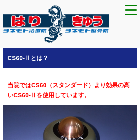
CS60-Ⅱとは？
当院ではCS60（スタンダード）より効果の高
いCS60-Ⅱを使用しています。