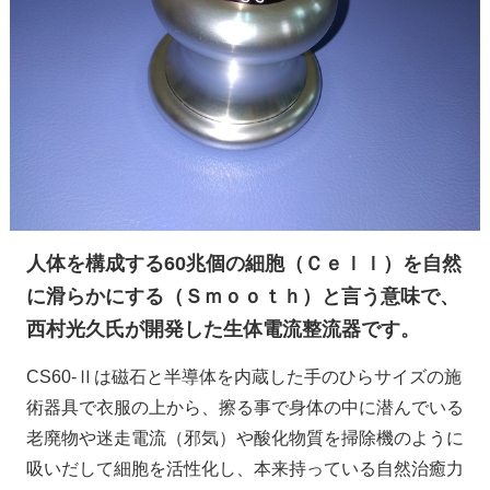
人体を構成する60兆個の細胞（Ｃｅｌｌ）を自然
に滑らかにする（Ｓｍｏｏｔｈ）と言う意味で、
西村光久氏が開発した生体電流整流器です。
CS60-Ⅱは磁石と半導体を内蔵した手のひらサイズの施
術器具で衣服の上から、擦る事で身体の中に潜んでいる
老廃物や迷走電流（邪気）や酸化物質を掃除機のように
吸いだして細胞を活性化し、本来持っている自然治癒力