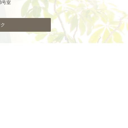
3号室
ンク