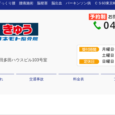
院 ぎっくり腰 腰痛施術 脳梗塞 脳出血 パーキンソン病 ＣＳ60東
町田多田ハウスビル103号室
れ
交通事故
料金表